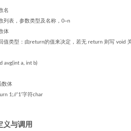
数名
数列表，参数类型及名称，0~n
数体
回值类型：由return的值来决定，若无 return 则写 void
d avg(int a, int b)
/函数体
turn 1;//‘1’字符char
定义与调用