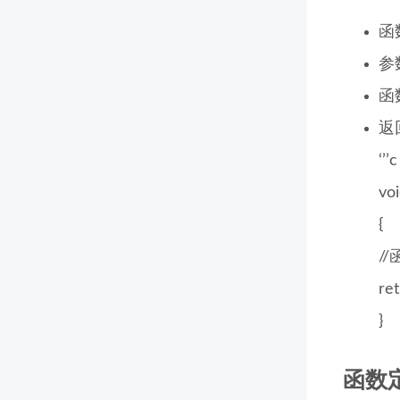
函
参
函
返
‘’’c
voi
{
/
re
}
函数