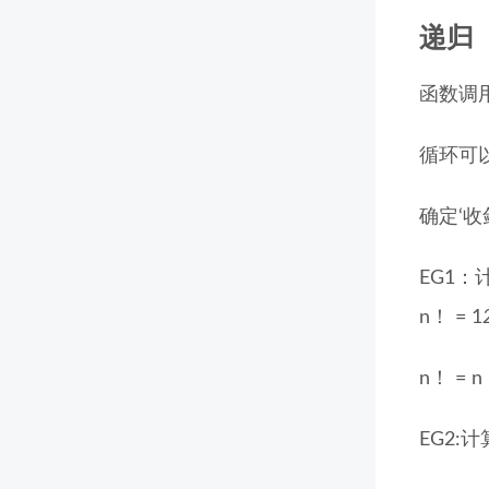
递归
函数调
循环可
确定‘收
EG1：
n！ = 1
n！ = n *
EG2: