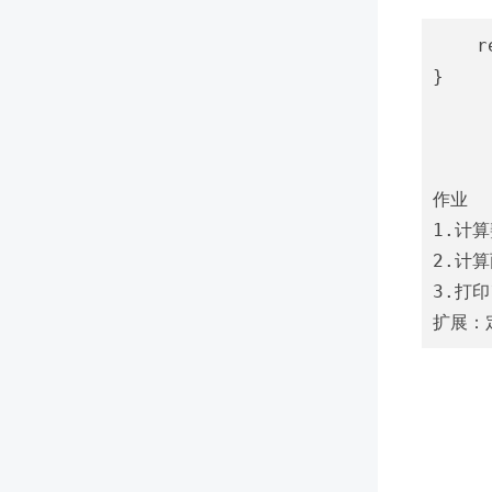
    r
}

作业

1.计
2.计算
3.打印