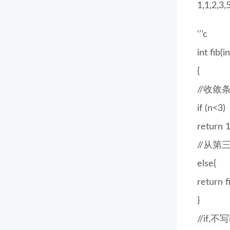
1,1,2,3,
‘’’c
int fib(i
{
//收敛
if (n<3)
return 1
//从第
else{
return f
}
//if