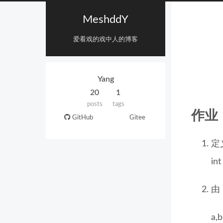
MeshddY
爱看戏的戏中人的博客
Yang
20
1
posts
tags
作业
GitHub
Gitee
定
int
由
a,b