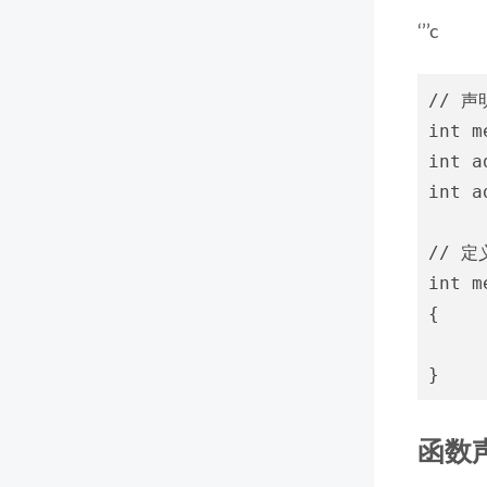
‘’’c
// 
int m
int a
int a
// 定义
int m
{

函数