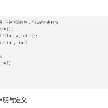
声明,不包含函数体，可以省略参数名

enu();

dd(int a,int b);

dd(int, int)



enu()

声明与定义