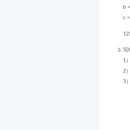
b =
c =
12
写
1）
2）
3）