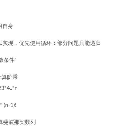
用自身
以实现，优先使用循环：部分问题只能递归
敛条件’
计算阶乘
2
3*4..*n
 (n-1)!
计算斐波那契数列