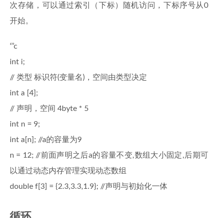
次存储，可以通过索引（下标）随机访问，下标序号从0
开始。
‘’’c
int i;
// 类型 标识符(变量名)，空间由类型决定
int a [4];
// 声明，空间 4byte * 5
int n = 9;
int a[n]; //a的容量为9
n = 12; //前面声明之后a的容量不变,数组大小固定,后期可
以通过动态内存管理实现动态数组
double f[3] = {2.3,3.3,1.9}; //声明与初始化一体
循环