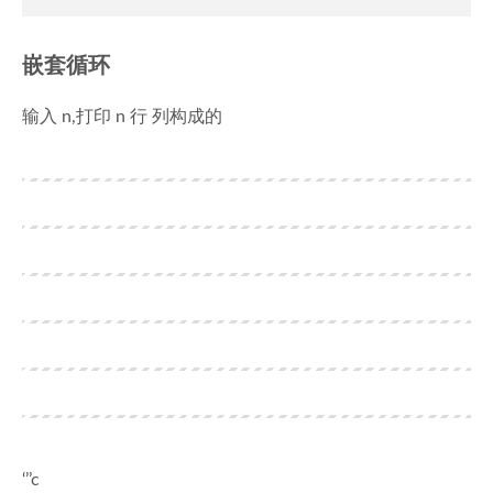
嵌套循环
输入 n,打印 n 行 列构成的
‘’’c